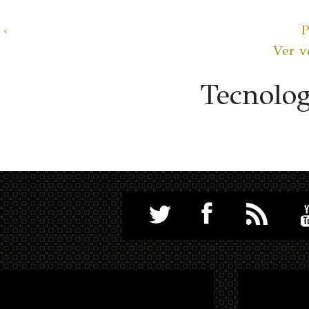
‹
P
Ver v
Tecnolo