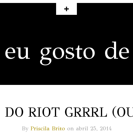
 eu gosto de
 DO RIOT GRRRL (O
By
Priscila Brito
on abril 25, 2014