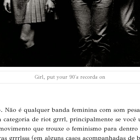
Girl, put your 90's records on
o. Não é qualquer banda feminina com som pesad
ategoria de riot grrrl, principalmente se você ut
movimento que trouxe o feminismo para dentro d
ras grrrlsss (em alguns casos acompanhadas de b