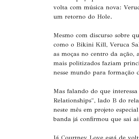
volta com música nova: Veruca
um retorno do Hole.
Mesmo com discurso sobre qu
como o Bikini Kill, Veruca S
as moças no centro da ação, 
mais politizados faziam princ
nesse mundo para formação de
Mas falando do que interessa
Relationships", lado B do rel
neste mês em projeto especia
banda já confirmou que sai ai
Já Courtney Love está de vo