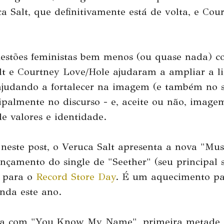
 Salt, que definitivamente está de volta, e Cou
estões feministas bem menos (ou quase nada) c
alt e Courtney Love/Hole ajudaram a ampliar a l
ajudando a fortalecer na imagem (e também no 
ipalmente no discurso - e, aceite ou não, image
 valores e identidade.
 neste post, o Veruca Salt apresenta a nova "M
ançamento do single de "Seether" (seu principal s
l para o
Record Store Day
. É um aquecimento pa
nda este ano.
lta com "You Know My Name", primeira metade 