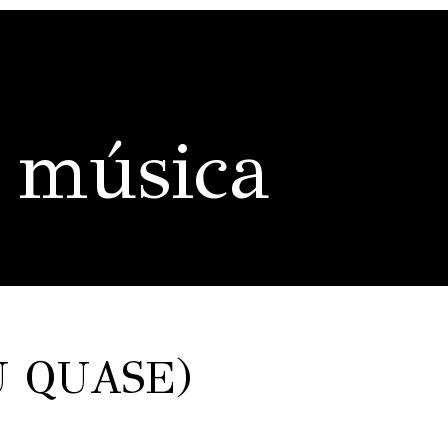
 música
U QUASE)