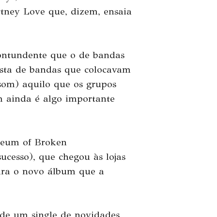
rtney Love que, dizem, ensaia
ontundente que o de bandas
ista de bandas que colocavam
som) aquilo que os grupos
m ainda é algo importante
useum of Broken
ucesso), que chegou às lojas
ra o novo álbum que a
de um single de novidades