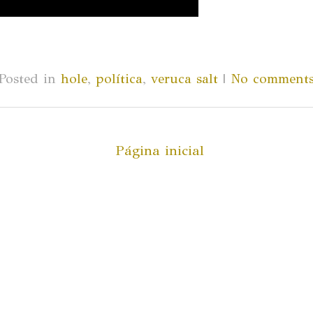
Posted in
hole
,
política
,
veruca salt
|
No comment
Página inicial