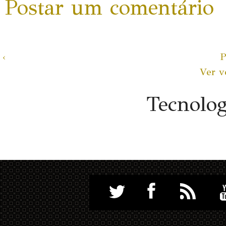
Postar um comentário
‹
P
Ver v
Tecnolo