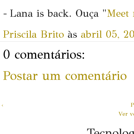
- Lana is back. Ouça "
Meet 
Priscila Brito
às
abril 05, 2
0 comentários:
Postar um comentário
‹
P
Ver v
Tecnolo