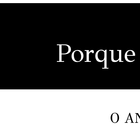
Porque
O A