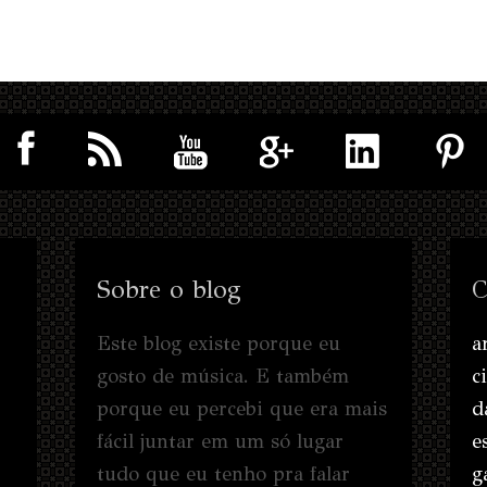
Sobre o blog
C
Este blog existe porque eu
a
gosto de música. E também
c
porque eu percebi que era mais
d
fácil juntar em um só lugar
e
tudo que eu tenho pra falar
g