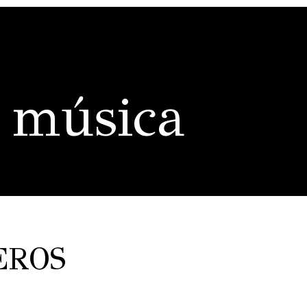
 música
EROS