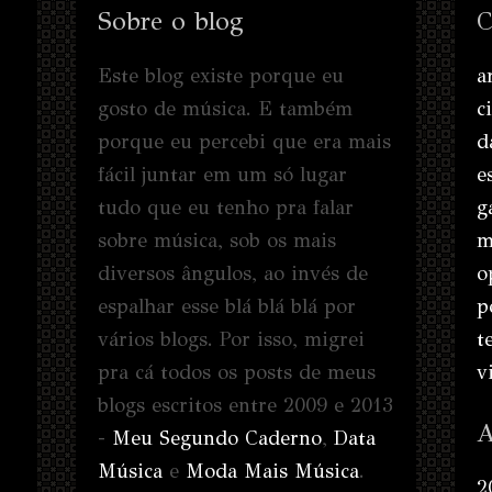
Sobre o blog
C
Este blog existe porque eu
a
gosto de música. E também
c
porque eu percebi que era mais
d
fácil juntar em um só lugar
e
tudo que eu tenho pra falar
g
sobre música, sob os mais
m
diversos ângulos, ao invés de
o
espalhar esse blá blá blá por
p
vários blogs. Por isso, migrei
t
pra cá todos os posts de meus
v
blogs escritos entre 2009 e 2013
A
-
Meu Segundo Caderno
,
Data
Música
e
Moda Mais Música
.
2