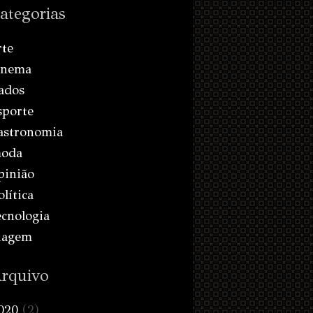
ategorias
rte
inema
ados
sporte
astronomia
oda
pinião
olítica
ecnologia
iagem
rquivo
020
(2)