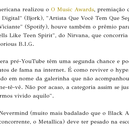
ericana realizou o
O Music Awards
, premiação 
 Digital" (Bjork), "Artista Que Você Tem Que S
Viciante" (Spotify), houve também o prêmio par
lls Like Teen Spirit", do Nirvana, que concorri
orious B.I.G.
a era pré-YouTube têm uma segunda chance e po
utos de fama na internet. É como reviver o hype
do em nome da galerinha que não acompanhou 
me-tê-vê. Não por acaso, a categoria assim se jus
rmos vivido aquilo".
 Nevermind (muito mais badalado que o Black 
oncorrente, o Metallica) deve ter pesado na esc