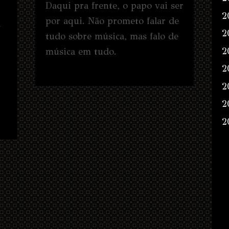
Daqui pra frente, o papo vai ser
2
por aqui. Não prometo falar de
a
2
tudo sobre música, mas falo de
2
música em tudo.
2
2
2
2