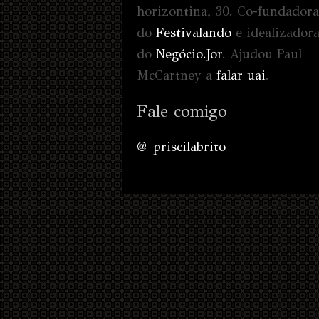
horizontina, 30. Co-fundadora
do
Festivalando
e idealizador
do
Negócio.Jor
. Ajudou Paul
McCartney a
falar uai
.
Fale comigo
@_priscilabrito