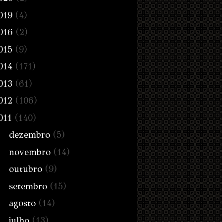
019
(4)
016
(2)
015
(9)
014
(171)
013
(61)
012
(106)
011
(140)
dezembro
(5)
novembro
(14)
outubro
(9)
setembro
(15)
agosto
(14)
julho
(13)