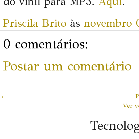
do vinil para MP3.
Aqui
.
Priscila Brito
às
novembro 0
0 comentários:
Postar um comentário
‹
P
Ver v
Tecnolo