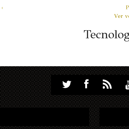
‹
P
Ver v
Tecnolo