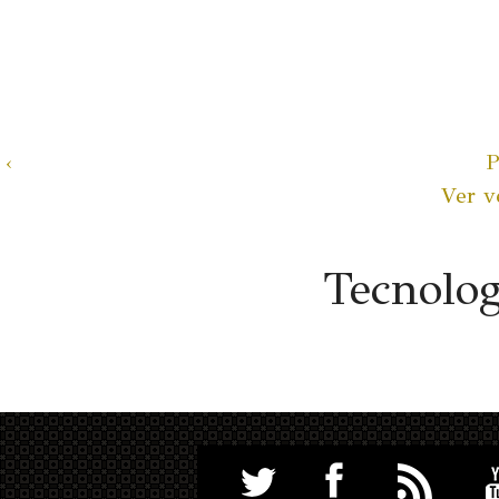
‹
P
Ver v
Tecnolo