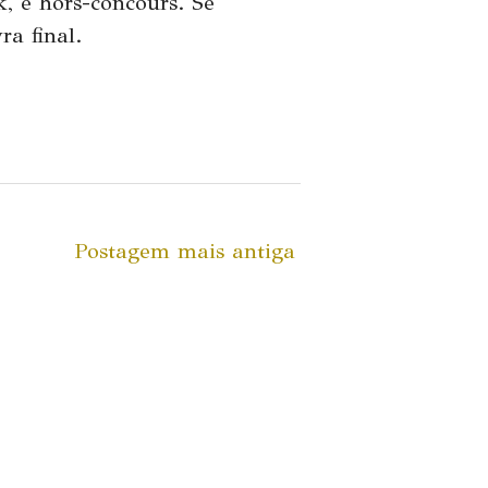
k, é
hors
-
concours
. Se
ra final.
Postagem mais antiga