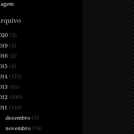
iagem
rquivo
020
(2)
019
(4)
016
(2)
015
(9)
014
(171)
013
(61)
012
(106)
011
(140)
dezembro
(5)
novembro
(14)