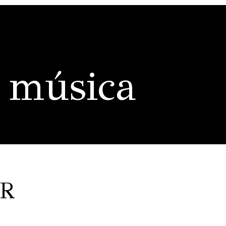
 música
ER