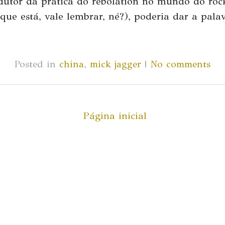
odutor da prática do
rebolation
no mundo do roc
ue está, vale lembrar, né?), poderia dar a palav
Posted in
china
,
mick jagger
|
No comments
Página inicial