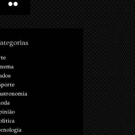
ategorias
rte
inema
ados
sporte
astronomia
oda
pinião
olítica
ecnologia