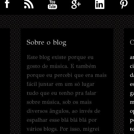
Sobre o blog
C
Este blog existe porque eu
a
gosto de música. E também
c
porque eu percebi que era mais
d
fácil juntar em um só lugar
e
tudo que eu tenho pra falar
g
sobre música, sob os mais
m
diversos ângulos, ao invés de
o
espalhar esse blá blá blá por
p
vários blogs. Por isso, migrei
t