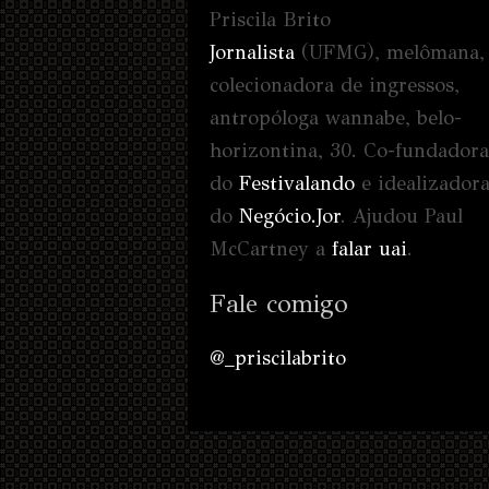
Priscila Brito
Jornalista
(UFMG), melômana,
colecionadora de ingressos,
antropóloga wannabe, belo-
horizontina, 30. Co-fundadora
do
Festivalando
e idealizador
do
Negócio.Jor
. Ajudou Paul
McCartney a
falar uai
.
Fale comigo
@_priscilabrito