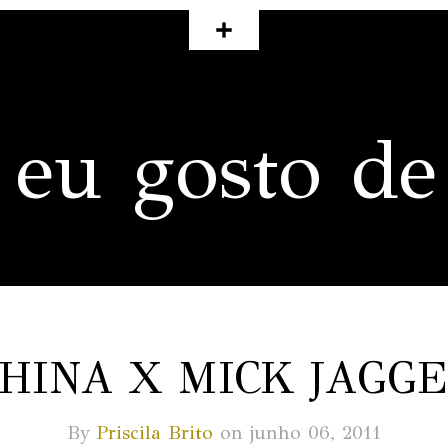
 eu gosto de
HINA X MICK JAGG
By
Priscila Brito
on junho 06, 2011