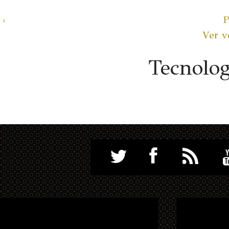
‹
P
Ver v
Tecnolo