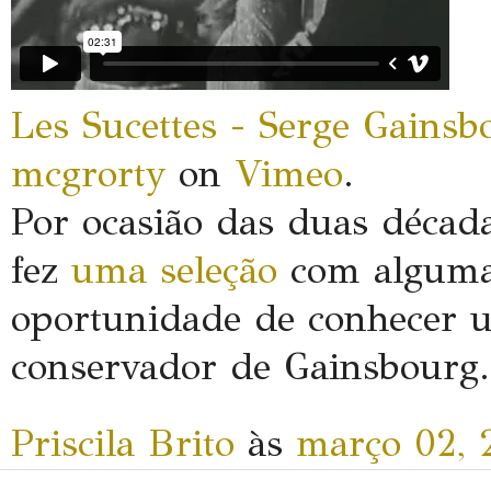
Les
Sucettes
-
Serge
Gainsb
mcgrorty
on
Vimeo
.
Por ocasião das duas décad
fez
uma
seleção
com algumas
oportunidade de conhecer 
conservador de
Gainsbourg
Priscila Brito
às
março 02, 