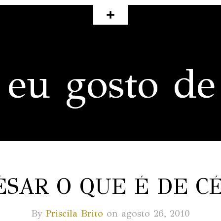
 eu gosto de
ÉSAR O QUE É DE C
By
Priscila Brito
on agosto 26, 2010