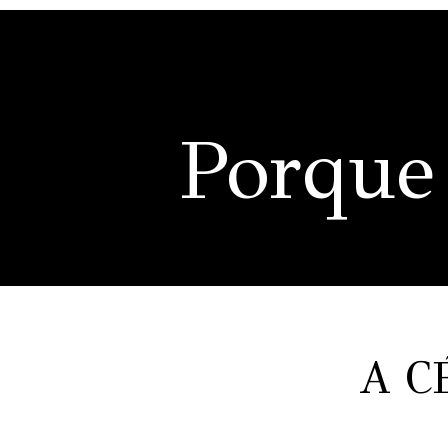
Porque
A C