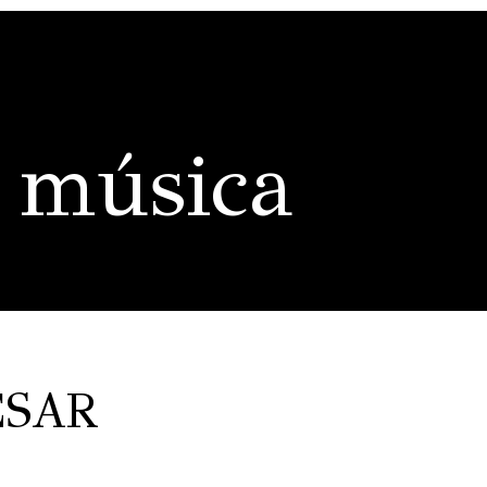
 música
ÉSAR