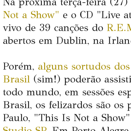
Na próxima terça-feira (27
Not a Show"
e o CD "Live at
vivo de 39 canções do
R.E.
abertos em Dublin, na Irla
Porém,
alguns sortudos dos
Brasil
(sim!) poderão assist
todo mundo, em sessões esp
Brasil, os felizardos são os
Paulo, "This Is Not a Show"
Studio SP
. Em Porto Alegre