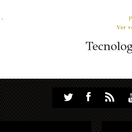
‹
P
Ver v
Tecnolo