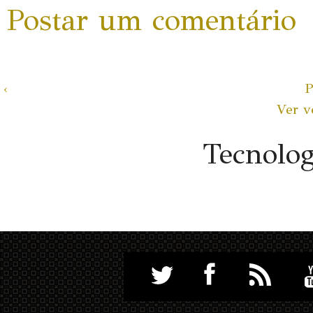
Postar um comentário
‹
P
Ver v
Tecnolo